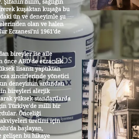
. Şifanın bilim, sağlığın
çirerek kuşaktan kuşağa bu
'daki ün ve deneyimle şu
nelerinden olan ve halen
Nur Eczanesi'ni 1961'de
n bireyler ise aile
n önce ABD'de eczacılık
ksek lisansı yaptıktan
za zincirlerinde yönetici
aşkın deneyimin ardından
n bireyleri alerjik
rak yüksek standartlarda
çin Türkiye'de milli bir
dular. Önceliği
akviyeleri üretimi için
olu'da başlayan,
 gelişen bu hikaye