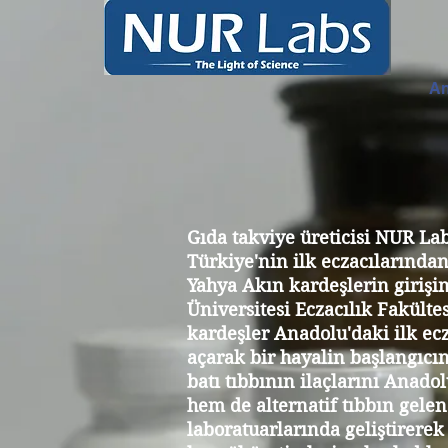
An
Gıda takviye üreticisi NUR Lab
Türkiye'nin ilk eczacılarında
Yahya Akın kardeşlerin girişim
Üniversitesi Eczacılık Fakült
kardeşler Anadolu'daki ilk ec
açarak bir hayalin başlangıcı
batı tıbbının ilaçlarını Anadolu
hem de alternatif tıbbın gele
laboratuarlarında geliştirerek 