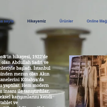
a sayfa
Hikayemiz
Ürünler
Online Ma
s®'in hikayesi, 1922'de
n olan Abdullah Sadri ve
leriyle başladı. İstanbul
esinden mezun olan Akın
zanelerini Kütahya'da
nı yaptılar. Hem modern
 insanı ile tanıştırdılar,
neksel karışımlarını kendi
tablet ve