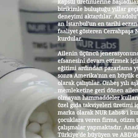
kapsül üretimlerine başladılar
birikimle buluştuğu yıllar ge
deneyimi aktardılar. Anadolu
an İstanbul'un en tarihi ecza
faaliyet gösteren Cerrahpaşa 
kurdular.
Ailenin üçüncü jenerasyonunda
efsanesini devam ettirmek içi
eğitimi ardından pazarlama yü
sonra Amerika'nın en büyük ec
olarak çalıştılar. Onbeş yılı 
memleketine geri dönen aileni
olmayan hammaddeler kullana
özel gıda takviyeleri üretimi i
marka olarak NUR Labs®'i kur
çocuklara veren firma, otizm t
çalışmalar yapmaktadır. Anad
Türkiye'de büyüyen ve ABD'de