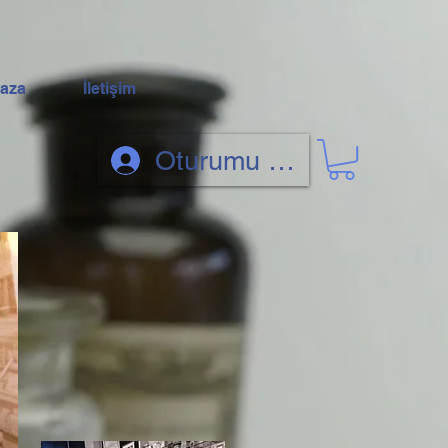
ğaza
İletişim
Oturumu aç